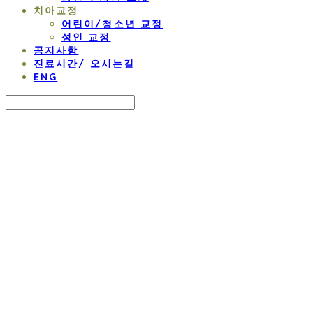
치아교정
어린이/청소년 교정
성인 교정
공지사항
진료시간/ 오시는길
ENG
Search
검색
Log In
로그인
Cart
장바구니
연세 라벤더 교정