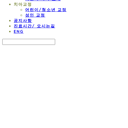
치아교정
어린이/청소년 교정
성인 교정
공지사항
진료시간/ 오시는길
ENG
Search
검색
Log In
로그인
Cart
장바구니
연세 라벤더 교정